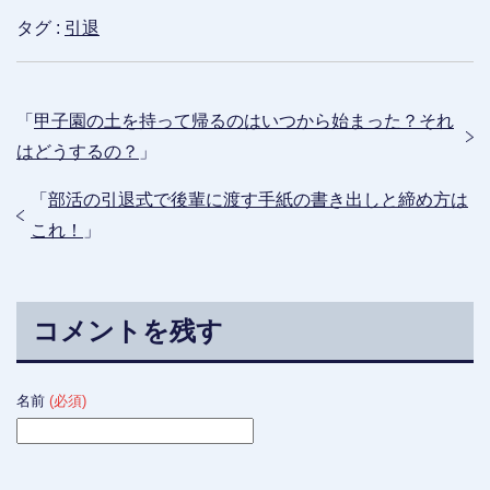
タグ :
引退
「
甲子園の土を持って帰るのはいつから始まった？それ
はどうするの？
」
「
部活の引退式で後輩に渡す手紙の書き出しと締め方は
これ！
」
コメントを残す
名前
(必須)