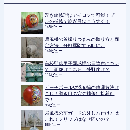
浮き輪修理はアイロンで可能！プー
ルの補修で継ぎ目はこうする！
145ビュー
扇風機の首振りつまみの取り方と固
定方法！分解掃除する時に。
140ビュー
高校野球甲子園球場の日陰席につい
て。画像はこちら！外野席は？
116ビュー
ビーチボールや浮き輪の修理方法は
これ！継ぎ目の穴の補修は接着剤
で！
93ビュー
扇風機の前ガードの外し方付け方は
これ！クリップはなぜ固いの？
68ビュー