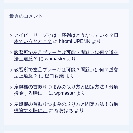
最近のコメント
アイビーリーグとは？序列はどうなっている？日
本でいうとどこ？
に
hiromi UPENN
より
教習所で左足ブレーキは可能？問題点は何？道交
法上違反？
に
wpmaster
より
教習所で左足ブレーキは可能？問題点は何？道交
法上違反？
に
樋口裕乗
より
扇風機の首振りつまみの取り方と固定方法！分解
掃除する時に。
に
wpmaster
より
扇風機の首振りつまみの取り方と固定方法！分解
掃除する時に。
に
なおはち
より