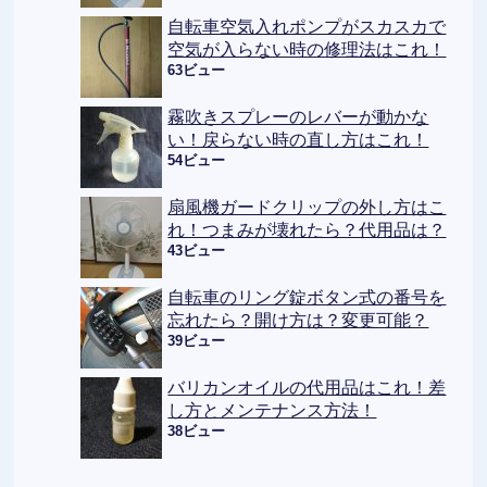
自転車空気入れポンプがスカスカで
空気が入らない時の修理法はこれ！
63ビュー
霧吹きスプレーのレバーが動かな
い！戻らない時の直し方はこれ！
54ビュー
扇風機ガードクリップの外し方はこ
れ！つまみが壊れたら？代用品は？
43ビュー
自転車のリング錠ボタン式の番号を
忘れたら？開け方は？変更可能？
39ビュー
バリカンオイルの代用品はこれ！差
し方とメンテナンス方法！
38ビュー