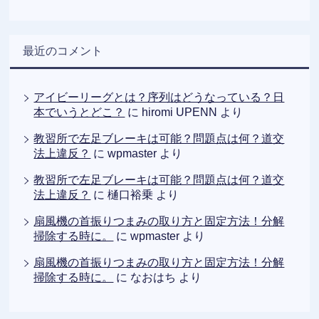
最近のコメント
アイビーリーグとは？序列はどうなっている？日
本でいうとどこ？
に
hiromi UPENN
より
教習所で左足ブレーキは可能？問題点は何？道交
法上違反？
に
wpmaster
より
教習所で左足ブレーキは可能？問題点は何？道交
法上違反？
に
樋口裕乗
より
扇風機の首振りつまみの取り方と固定方法！分解
掃除する時に。
に
wpmaster
より
扇風機の首振りつまみの取り方と固定方法！分解
掃除する時に。
に
なおはち
より