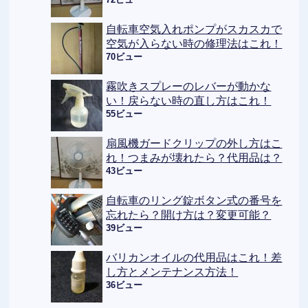
自転車空気入れポンプがスカスカで
空気が入らない時の修理法はこれ！
70ビュー
霧吹きスプレーのレバーが動かな
い！戻らない時の直し方はこれ！
55ビュー
扇風機ガードクリップの外し方はこ
れ！つまみが壊れたら？代用品は？
43ビュー
自転車のリング錠ボタン式の番号を
忘れたら？開け方は？変更可能？
39ビュー
バリカンオイルの代用品はこれ！差
し方とメンテナンス方法！
36ビュー