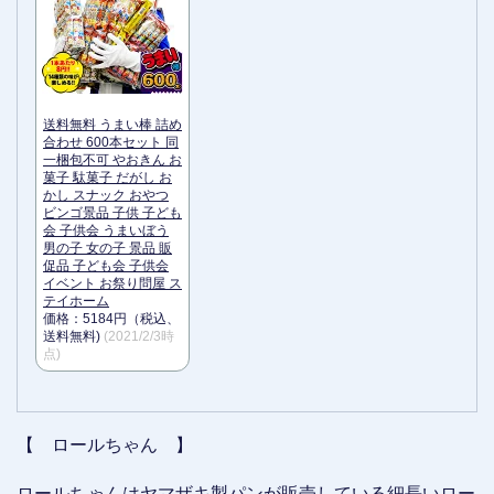
送料無料 うまい棒 詰め
合わせ 600本セット 同
一梱包不可 やおきん お
菓子 駄菓子 だがし お
かし スナック おやつ
ビンゴ景品 子供 子ども
会 子供会 うまいぼう
男の子 女の子 景品 販
促品 子ども会 子供会
イベント お祭り問屋 ス
テイホーム
価格：5184円（税込、
送料無料)
(2021/2/3時
点)
【 ロールちゃん 】
ロールちゃんはヤマザキ製パンが販売している細長いロー