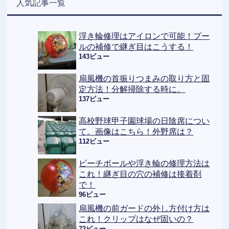
人気記事一覧
浮き輪修理はアイロンで可能！プー
ルの補修で継ぎ目はこうする！
143ビュー
扇風機の首振りつまみの取り方と固
定方法！分解掃除する時に。
137ビュー
高校野球甲子園球場の日陰席につい
て。画像はこちら！外野席は？
112ビュー
ビーチボールや浮き輪の修理方法は
これ！継ぎ目の穴の補修は接着剤
で！
96ビュー
扇風機の前ガードの外し方付け方は
これ！クリップはなぜ固いの？
72ビュー