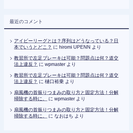
最近のコメント
アイビーリーグとは？序列はどうなっている？日
本でいうとどこ？
に
hiromi UPENN
より
教習所で左足ブレーキは可能？問題点は何？道交
法上違反？
に
wpmaster
より
教習所で左足ブレーキは可能？問題点は何？道交
法上違反？
に
樋口裕乗
より
扇風機の首振りつまみの取り方と固定方法！分解
掃除する時に。
に
wpmaster
より
扇風機の首振りつまみの取り方と固定方法！分解
掃除する時に。
に
なおはち
より