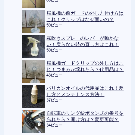
60ビュー
扇風機の前ガードの外し方付け方は
これ！クリップはなぜ固いの？
59ビュー
霧吹きスプレーのレバーが動かな
い！戻らない時の直し方はこれ！
50ビュー
扇風機ガードクリップの外し方はこ
れ！つまみが壊れたら？代用品は？
43ビュー
バリカンオイルの代用品はこれ！差
し方とメンテナンス方法！
37ビュー
自転車のリング錠ボタン式の番号を
忘れたら？開け方は？変更可能？
34ビュー