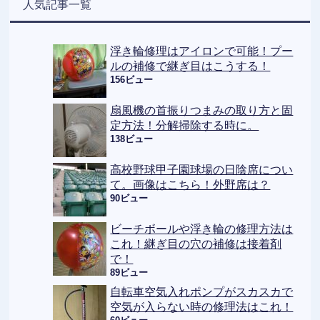
人気記事一覧
浮き輪修理はアイロンで可能！プー
ルの補修で継ぎ目はこうする！
156ビュー
扇風機の首振りつまみの取り方と固
定方法！分解掃除する時に。
138ビュー
高校野球甲子園球場の日陰席につい
て。画像はこちら！外野席は？
90ビュー
ビーチボールや浮き輪の修理方法は
これ！継ぎ目の穴の補修は接着剤
で！
89ビュー
自転車空気入れポンプがスカスカで
空気が入らない時の修理法はこれ！