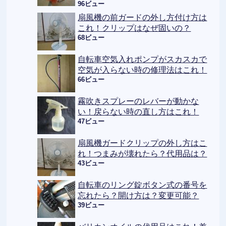
96ビュー
扇風機の前ガードの外し方付け方は
これ！クリップはなぜ固いの？
68ビュー
自転車空気入れポンプがスカスカで
空気が入らない時の修理法はこれ！
66ビュー
霧吹きスプレーのレバーが動かな
い！戻らない時の直し方はこれ！
47ビュー
扇風機ガードクリップの外し方はこ
れ！つまみが壊れたら？代用品は？
43ビュー
自転車のリング錠ボタン式の番号を
忘れたら？開け方は？変更可能？
39ビュー