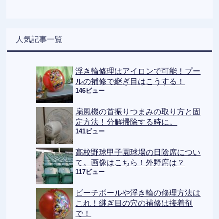
人気記事一覧
浮き輪修理はアイロンで可能！プー
ルの補修で継ぎ目はこうする！
146ビュー
扇風機の首振りつまみの取り方と固
定方法！分解掃除する時に。
141ビュー
高校野球甲子園球場の日陰席につい
て。画像はこちら！外野席は？
117ビュー
ビーチボールや浮き輪の修理方法は
これ！継ぎ目の穴の補修は接着剤
で！