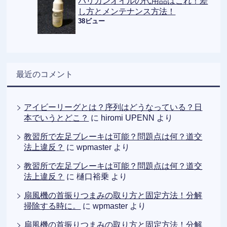
バリカンオイルの代用品はこれ！差
し方とメンテナンス方法！
38ビュー
最近のコメント
アイビーリーグとは？序列はどうなっている？日
本でいうとどこ？
に
hiromi UPENN
より
教習所で左足ブレーキは可能？問題点は何？道交
法上違反？
に
wpmaster
より
教習所で左足ブレーキは可能？問題点は何？道交
法上違反？
に
樋口裕乗
より
扇風機の首振りつまみの取り方と固定方法！分解
掃除する時に。
に
wpmaster
より
扇風機の首振りつまみの取り方と固定方法！分解