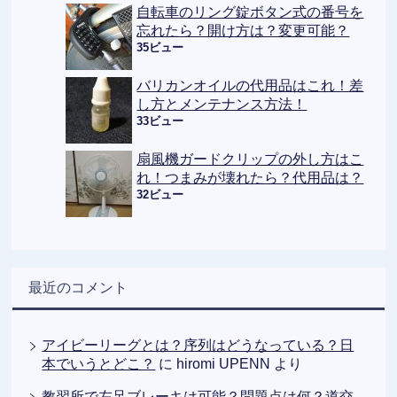
自転車のリング錠ボタン式の番号を
忘れたら？開け方は？変更可能？
35ビュー
バリカンオイルの代用品はこれ！差
し方とメンテナンス方法！
33ビュー
扇風機ガードクリップの外し方はこ
れ！つまみが壊れたら？代用品は？
32ビュー
最近のコメント
アイビーリーグとは？序列はどうなっている？日
本でいうとどこ？
に
hiromi UPENN
より
教習所で左足ブレーキは可能？問題点は何？道交