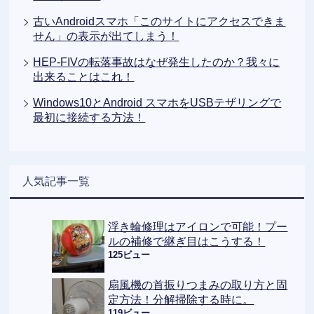
古いAndroidスマホ「このサイトにアクセスできま
せん」の表示が出てしまう！
HEP-FIVの転落事故はなぜ発生したのか？我々に
出来ることはこれ！
Windows10とAndroid スマホをUSBテザリングで
最初に接続する方法！
人気記事一覧
浮き輪修理はアイロンで可能！プー
ルの補修で継ぎ目はこうする！
125ビュー
扇風機の首振りつまみの取り方と固
定方法！分解掃除する時に。
119ビュー