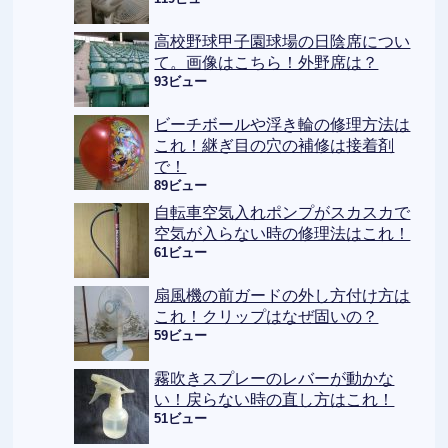
高校野球甲子園球場の日陰席につい
て。画像はこちら！外野席は？
93ビュー
ビーチボールや浮き輪の修理方法は
これ！継ぎ目の穴の補修は接着剤
で！
89ビュー
自転車空気入れポンプがスカスカで
空気が入らない時の修理法はこれ！
61ビュー
扇風機の前ガードの外し方付け方は
これ！クリップはなぜ固いの？
59ビュー
霧吹きスプレーのレバーが動かな
い！戻らない時の直し方はこれ！
51ビュー