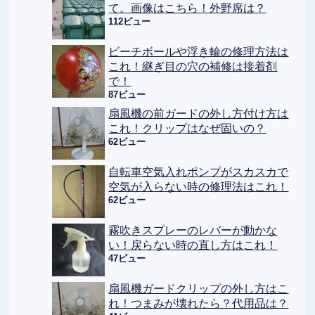
て。画像はこちら！外野席は？
112ビュー
ビーチボールや浮き輪の修理方法は
これ！継ぎ目の穴の補修は接着剤
で！
87ビュー
扇風機の前ガードの外し方付け方は
これ！クリップはなぜ固いの？
62ビュー
自転車空気入れポンプがスカスカで
空気が入らない時の修理法はこれ！
62ビュー
霧吹きスプレーのレバーが動かな
い！戻らない時の直し方はこれ！
47ビュー
扇風機ガードクリップの外し方はこ
れ！つまみが壊れたら？代用品は？