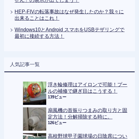
せん」の表示が出てしまう！
HEP-FIVの転落事故はなぜ発生したのか？我々に
出来ることはこれ！
Windows10とAndroid スマホをUSBテザリングで
最初に接続する方法！
人気記事一覧
浮き輪修理はアイロンで可能！プー
ルの補修で継ぎ目はこうする！
139ビュー
扇風機の首振りつまみの取り方と固
定方法！分解掃除する時に。
126ビュー
高校野球甲子園球場の日陰席につい