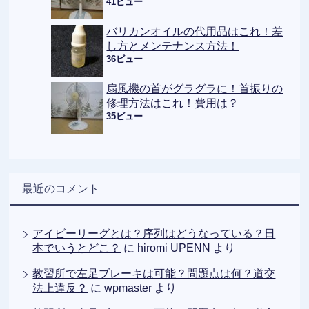
41ビュー
バリカンオイルの代用品はこれ！差
し方とメンテナンス方法！
36ビュー
扇風機の首がグラグラに！首振りの
修理方法はこれ！費用は？
35ビュー
最近のコメント
アイビーリーグとは？序列はどうなっている？日
本でいうとどこ？
に
hiromi UPENN
より
教習所で左足ブレーキは可能？問題点は何？道交
法上違反？
に
wpmaster
より