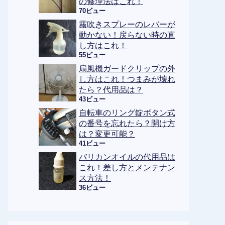
の修理法はこれ！
70ビュー
霧吹きスプレーのレバーが
動かない！戻らない時の直
し方はこれ！
55ビュー
扇風機ガードクリップの外
し方はこれ！つまみが壊れ
たら？代用品は？
43ビュー
自転車のリング錠ボタン式
の番号を忘れたら？開け方
は？変更可能？
41ビュー
バリカンオイルの代用品は
これ！差し方とメンテナン
ス方法！
36ビュー