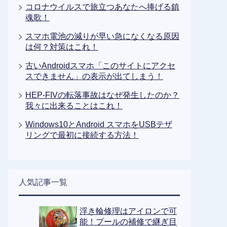
コロナウイルスで旅立つあなたへ捧げる鎮
魂歌！
スマホ電池の減りが早い急になくなる原因
は何？対策はこれ！
古いAndroidスマホ「このサイトにアクセ
スできません」の表示が出てしまう！
HEP-FIVの転落事故はなぜ発生したのか？
我々に出来ることはこれ！
Windows10とAndroid スマホをUSBテザ
リングで最初に接続する方法！
人気記事一覧
浮き輪修理はアイロンで可
能！プールの補修で継ぎ目