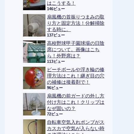
はこうする！
146ビュー
扇風機の首振りつまみの取
り方と固定方法！分解掃除
する時に。
137ビュー
高校野球甲子園球場の日陰
席について。画像はこち
ら！外野席は？
113ビュー
ビーチボールや浮き輪の修
理方法はこれ！継ぎ目の穴
の補修は接着剤で！
96ビュー
扇風機の前ガードの外し方
付け方はこれ！クリップは
なぜ固いの？
72ビュー
自転車空気入れポンプがス
カスカで空気が入らない時