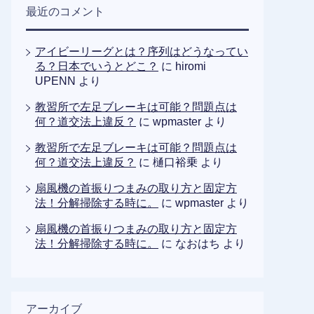
最近のコメント
アイビーリーグとは？序列はどうなってい
る？日本でいうとどこ？
に
hiromi
UPENN
より
教習所で左足ブレーキは可能？問題点は
何？道交法上違反？
に
wpmaster
より
教習所で左足ブレーキは可能？問題点は
何？道交法上違反？
に
樋口裕乗
より
扇風機の首振りつまみの取り方と固定方
法！分解掃除する時に。
に
wpmaster
より
扇風機の首振りつまみの取り方と固定方
法！分解掃除する時に。
に
なおはち
より
アーカイブ