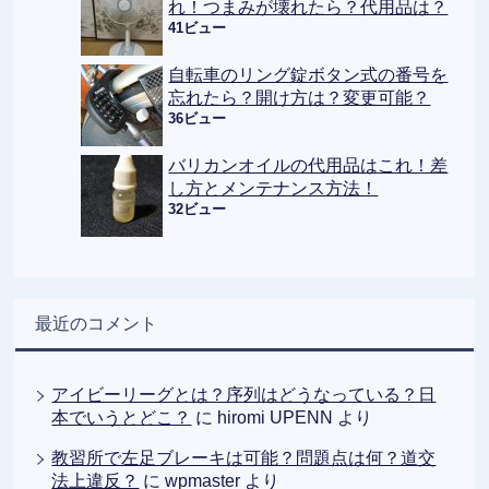
れ！つまみが壊れたら？代用品は？
41ビュー
自転車のリング錠ボタン式の番号を
忘れたら？開け方は？変更可能？
36ビュー
バリカンオイルの代用品はこれ！差
し方とメンテナンス方法！
32ビュー
最近のコメント
アイビーリーグとは？序列はどうなっている？日
本でいうとどこ？
に
hiromi UPENN
より
教習所で左足ブレーキは可能？問題点は何？道交
法上違反？
に
wpmaster
より