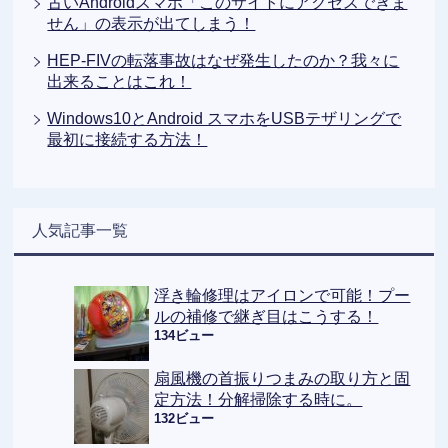
古いAndroidスマホ「このサイトにアクセスできま
せん」の表示が出てしまう！
HEP-FIVの転落事故はなぜ発生したのか？我々に
出来ることはこれ！
Windows10とAndroid スマホをUSBテザリングで
最初に接続する方法！
人気記事一覧
浮き輪修理はアイロンで可能！プー
ルの補修で継ぎ目はこうする！
134ビュー
扇風機の首振りつまみの取り方と固
定方法！分解掃除する時に。
132ビュー