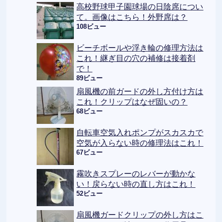
高校野球甲子園球場の日陰席につい
て。画像はこちら！外野席は？
108ビュー
ビーチボールや浮き輪の修理方法は
これ！継ぎ目の穴の補修は接着剤
で！
89ビュー
扇風機の前ガードの外し方付け方は
これ！クリップはなぜ固いの？
68ビュー
自転車空気入れポンプがスカスカで
空気が入らない時の修理法はこれ！
67ビュー
霧吹きスプレーのレバーが動かな
い！戻らない時の直し方はこれ！
52ビュー
扇風機ガードクリップの外し方はこ