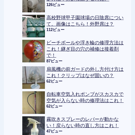
126ビュー
高校野球甲子園球場の日陰席につい
て。画像はこちら！外野席は？
112ビュー
ビーチボールや浮き輪の修理方法は
これ！継ぎ目の穴の補修は接着剤
で！
87ビュー
扇風機の前ガードの外し方付け方は
これ！クリップはなぜ固いの？
62ビュー
自転車空気入れポンプがスカスカで
空気が入らない時の修理法はこれ！
62ビュー
霧吹きスプレーのレバーが動かな
い！戻らない時の直し方はこれ！
47ビュー