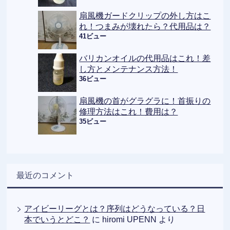
扇風機ガードクリップの外し方はこ
れ！つまみが壊れたら？代用品は？
41ビュー
バリカンオイルの代用品はこれ！差
し方とメンテナンス方法！
36ビュー
扇風機の首がグラグラに！首振りの
修理方法はこれ！費用は？
35ビュー
最近のコメント
アイビーリーグとは？序列はどうなっている？日
本でいうとどこ？
に
hiromi UPENN
より