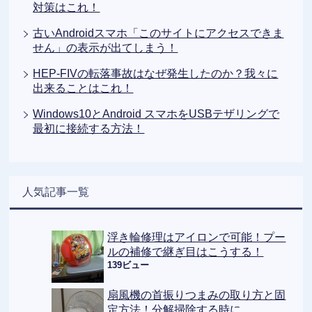
対策はこれ！
古いAndroidスマホ「このサイトにアクセスできま
せん」の表示が出てしまう！
HEP-FIVの転落事故はなぜ発生したのか？我々に
出来ることはこれ！
Windows10とAndroid スマホをUSBテザリングで
最初に接続する方法！
人気記事一覧
浮き輪修理はアイロンで可能！プー
ルの補修で継ぎ目はこうする！
139ビュー
扇風機の首振りつまみの取り方と固
定方法！分解掃除する時に。