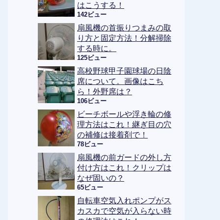
はこうする！
142ビュー
扇風機の首振りつまみの取
り方と固定方法！分解掃除
する時に。
125ビュー
高校野球甲子園球場の日陰
席について。画像はこち
ら！外野席は？
106ビュー
ビーチボールや浮き輪の修
理方法はこれ！継ぎ目の穴
の補修は接着剤で！
78ビュー
扇風機の前ガードの外し方
付け方はこれ！クリップは
なぜ固いの？
65ビュー
自転車空気入れポンプがス
カスカで空気が入らない時