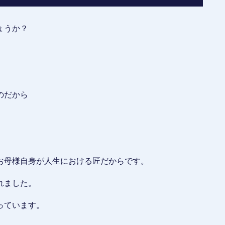
ょうか？
のだから
お母様自身が人生における匠だからです。
れました。
っています。