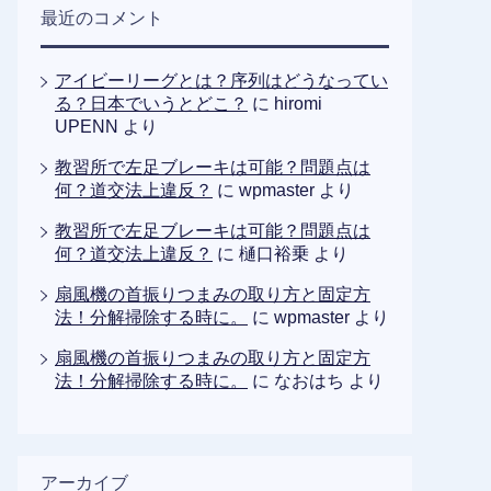
最近のコメント
アイビーリーグとは？序列はどうなってい
る？日本でいうとどこ？
に
hiromi
UPENN
より
教習所で左足ブレーキは可能？問題点は
何？道交法上違反？
に
wpmaster
より
教習所で左足ブレーキは可能？問題点は
何？道交法上違反？
に
樋口裕乗
より
扇風機の首振りつまみの取り方と固定方
法！分解掃除する時に。
に
wpmaster
より
扇風機の首振りつまみの取り方と固定方
法！分解掃除する時に。
に
なおはち
より
アーカイブ