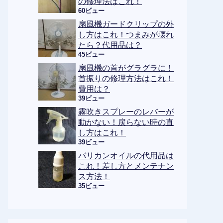
の修理法はこれ！
60ビュー
扇風機ガードクリップの外
し方はこれ！つまみが壊れ
たら？代用品は？
45ビュー
扇風機の首がグラグラに！
首振りの修理方法はこれ！
費用は？
39ビュー
霧吹きスプレーのレバーが
動かない！戻らない時の直
し方はこれ！
39ビュー
バリカンオイルの代用品は
これ！差し方とメンテナン
ス方法！
35ビュー