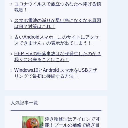
コロナウイルスで旅立つあなたへ捧げる鎮
魂歌！
スマホ電池の減りが早い急になくなる原因
は何？対策はこれ！
古いAndroidスマホ「このサイトにアクセ
スできません」の表示が出てしまう！
HEP-FIVの転落事故はなぜ発生したのか？
我々に出来ることはこれ！
Windows10とAndroid スマホをUSBテザ
リングで最初に接続する方法！
人気記事一覧
浮き輪修理はアイロンで可
能！プールの補修で継ぎ目