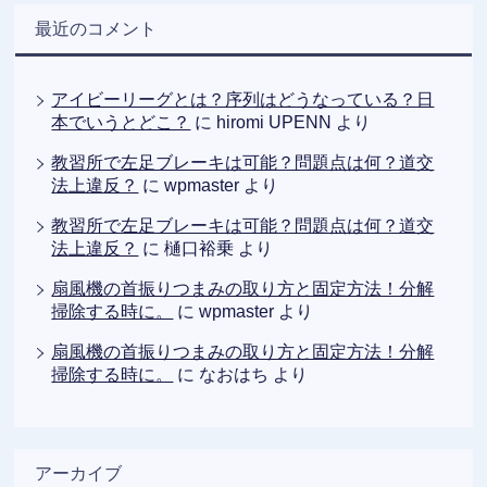
最近のコメント
アイビーリーグとは？序列はどうなっている？日
本でいうとどこ？
に
hiromi UPENN
より
教習所で左足ブレーキは可能？問題点は何？道交
法上違反？
に
wpmaster
より
教習所で左足ブレーキは可能？問題点は何？道交
法上違反？
に
樋口裕乗
より
扇風機の首振りつまみの取り方と固定方法！分解
掃除する時に。
に
wpmaster
より
扇風機の首振りつまみの取り方と固定方法！分解
掃除する時に。
に
なおはち
より
アーカイブ