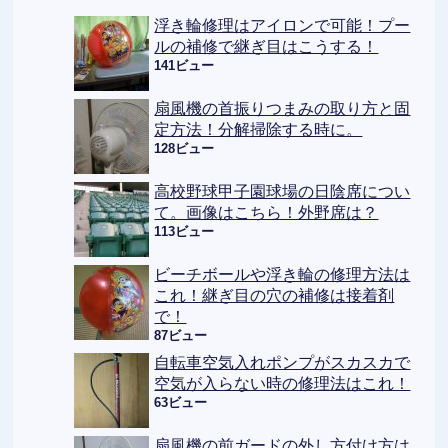
浮き輪修理はアイロンで可能！プー
ルの補修で継ぎ目はこうする！
141ビュー
扇風機の首振りつまみの取り方と固
定方法！分解掃除する時に。
128ビュー
高校野球甲子園球場の日陰席につい
て。画像はこちら！外野席は？
113ビュー
ビーチボールや浮き輪の修理方法は
これ！継ぎ目の穴の補修は接着剤
で！
87ビュー
自転車空気入れポンプがスカスカで
空気が入らない時の修理法はこれ！
63ビュー
扇風機の前ガードの外し方付け方は