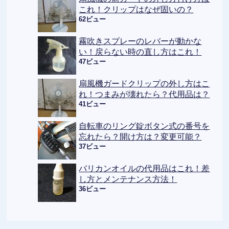
これ！クリップはなぜ固いの？
62ビュー
霧吹きスプレーのレバーが動かな
い！戻らない時の直し方はこれ！
47ビュー
扇風機ガードクリップの外し方はこ
れ！つまみが壊れたら？代用品は？
41ビュー
自転車のリング錠ボタン式の番号を
忘れたら？開け方は？変更可能？
37ビュー
バリカンオイルの代用品はこれ！差
し方とメンテナンス方法！
36ビュー