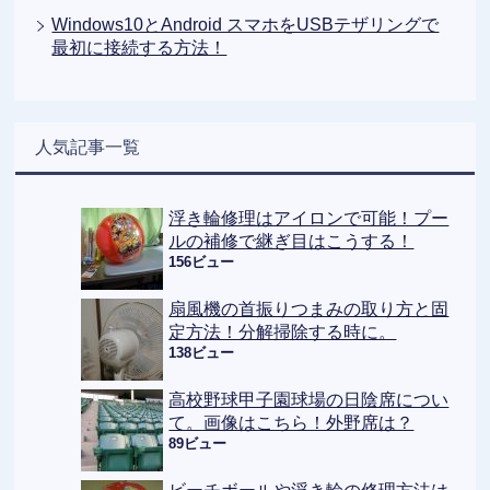
Windows10とAndroid スマホをUSBテザリングで
最初に接続する方法！
人気記事一覧
浮き輪修理はアイロンで可能！プー
ルの補修で継ぎ目はこうする！
156ビュー
扇風機の首振りつまみの取り方と固
定方法！分解掃除する時に。
138ビュー
高校野球甲子園球場の日陰席につい
て。画像はこちら！外野席は？
89ビュー