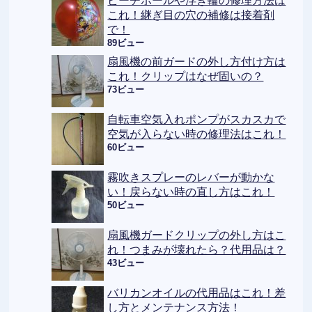
ビーチボールや浮き輪の修理方法は
これ！継ぎ目の穴の補修は接着剤
で！
89ビュー
扇風機の前ガードの外し方付け方は
これ！クリップはなぜ固いの？
73ビュー
自転車空気入れポンプがスカスカで
空気が入らない時の修理法はこれ！
60ビュー
霧吹きスプレーのレバーが動かな
い！戻らない時の直し方はこれ！
50ビュー
扇風機ガードクリップの外し方はこ
れ！つまみが壊れたら？代用品は？
43ビュー
バリカンオイルの代用品はこれ！差
し方とメンテナンス方法！