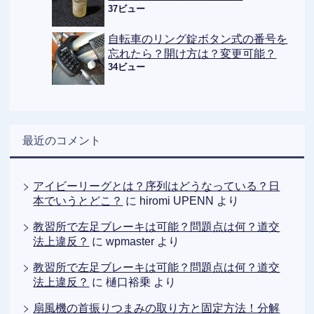
37ビュー
自転車のリング錠ボタン式の番号を
忘れたら？開け方は？変更可能？
34ビュー
最近のコメント
アイビーリーグとは？序列はどうなっている？日
本でいうとどこ？
に
hiromi UPENN
より
教習所で左足ブレーキは可能？問題点は何？道交
法上違反？
に
wpmaster
より
教習所で左足ブレーキは可能？問題点は何？道交
法上違反？
に
樋口裕乗
より
扇風機の首振りつまみの取り方と固定方法！分解