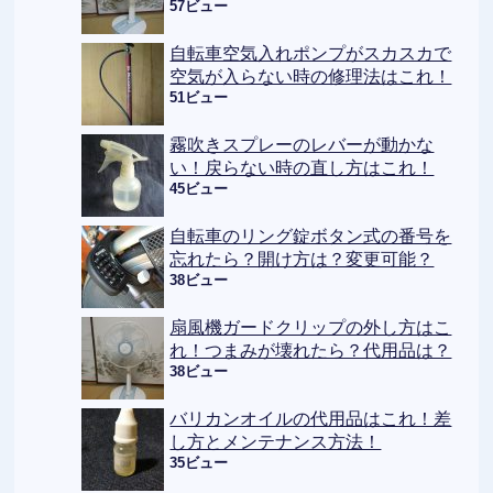
57ビュー
自転車空気入れポンプがスカスカで
空気が入らない時の修理法はこれ！
51ビュー
霧吹きスプレーのレバーが動かな
い！戻らない時の直し方はこれ！
45ビュー
自転車のリング錠ボタン式の番号を
忘れたら？開け方は？変更可能？
38ビュー
扇風機ガードクリップの外し方はこ
れ！つまみが壊れたら？代用品は？
38ビュー
バリカンオイルの代用品はこれ！差
し方とメンテナンス方法！
35ビュー