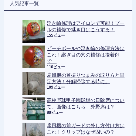
人気記事一覧
浮き輪修理はアイロンで可能！プー
ルの補修で継ぎ目はこうする！
155ビュー
ビーチボールや浮き輪の修理方法は
これ！継ぎ目の穴の補修は接着剤
で！
110ビュー
扇風機の首振りつまみの取り方と固
定方法！分解掃除する時に。
109ビュー
高校野球甲子園球場の日陰席につい
て。画像はこちら！外野席は？
89ビュー
扇風機の前ガードの外し方付け方は
これ！クリップはなぜ固いの？