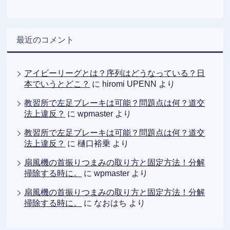
最近のコメント
アイビーリーグとは？序列はどうなっている？日
本でいうとどこ？
に
hiromi UPENN
より
教習所で左足ブレーキは可能？問題点は何？道交
法上違反？
に
wpmaster
より
教習所で左足ブレーキは可能？問題点は何？道交
法上違反？
に
樋口裕乗
より
扇風機の首振りつまみの取り方と固定方法！分解
掃除する時に。
に
wpmaster
より
扇風機の首振りつまみの取り方と固定方法！分解
掃除する時に。
に
なおはち
より