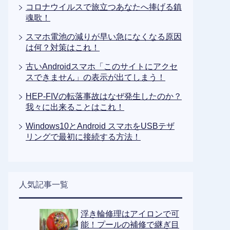
コロナウイルスで旅立つあなたへ捧げる鎮
魂歌！
スマホ電池の減りが早い急になくなる原因
は何？対策はこれ！
古いAndroidスマホ「このサイトにアクセ
スできません」の表示が出てしまう！
HEP-FIVの転落事故はなぜ発生したのか？
我々に出来ることはこれ！
Windows10とAndroid スマホをUSBテザ
リングで最初に接続する方法！
人気記事一覧
浮き輪修理はアイロンで可
能！プールの補修で継ぎ目