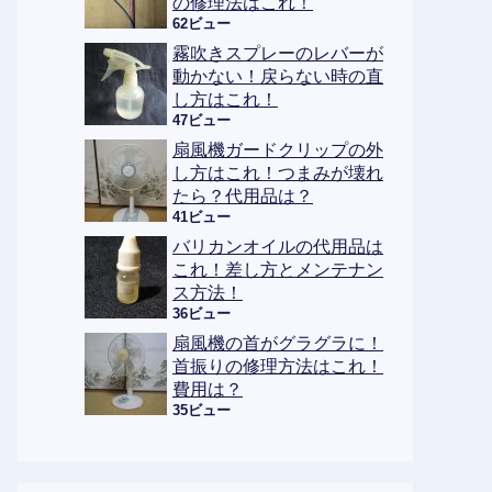
の修理法はこれ！
62ビュー
霧吹きスプレーのレバーが
動かない！戻らない時の直
し方はこれ！
47ビュー
扇風機ガードクリップの外
し方はこれ！つまみが壊れ
たら？代用品は？
41ビュー
バリカンオイルの代用品は
これ！差し方とメンテナン
ス方法！
36ビュー
扇風機の首がグラグラに！
首振りの修理方法はこれ！
費用は？
35ビュー