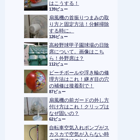
はこうする！
139ビュー
扇風機の首振りつまみの取
り方と固定方法！分解掃除
する時に。
126ビュー
高校野球甲子園球場の日陰
席について。画像はこち
ら！外野席は？
112ビュー
ビーチボールや浮き輪の修
理方法はこれ！継ぎ目の穴
の補修は接着剤で！
87ビュー
扇風機の前ガードの外し方
付け方はこれ！クリップは
なぜ固いの？
62ビュー
自転車空気入れポンプがス
カスカで空気が入らない時