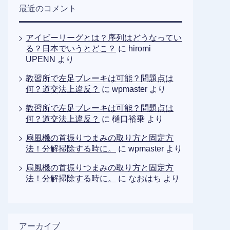
最近のコメント
アイビーリーグとは？序列はどうなってい
る？日本でいうとどこ？
に
hiromi
UPENN
より
教習所で左足ブレーキは可能？問題点は
何？道交法上違反？
に
wpmaster
より
教習所で左足ブレーキは可能？問題点は
何？道交法上違反？
に
樋口裕乗
より
扇風機の首振りつまみの取り方と固定方
法！分解掃除する時に。
に
wpmaster
より
扇風機の首振りつまみの取り方と固定方
法！分解掃除する時に。
に
なおはち
より
アーカイブ