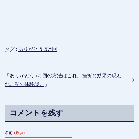
タグ :
ありがとう 5万回
「
ありがとう5万回の方法はこれ。挫折と効果の現わ
れ。私の体験談。
」
コメントを残す
名前
(必須)