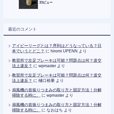
33ビュー
最近のコメント
アイビーリーグとは？序列はどうなっている？日
本でいうとどこ？
に
hiromi UPENN
より
教習所で左足ブレーキは可能？問題点は何？道交
法上違反？
に
wpmaster
より
教習所で左足ブレーキは可能？問題点は何？道交
法上違反？
に
樋口裕乗
より
扇風機の首振りつまみの取り方と固定方法！分解
掃除する時に。
に
wpmaster
より
扇風機の首振りつまみの取り方と固定方法！分解
掃除する時に。
に
なおはち
より