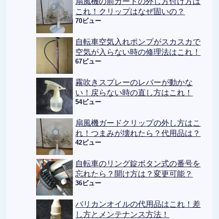
扇風機の前ガードの外し方付け方は
これ！クリップはなぜ固いの？
70ビュー
自転車空気入れポンプがスカスカで
空気が入らない時の修理法はこれ！
67ビュー
霧吹きスプレーのレバーが動かな
い！戻らない時の直し方はこれ！
54ビュー
扇風機ガードクリップの外し方はこ
れ！つまみが壊れたら？代用品は？
42ビュー
自転車のリング錠ボタン式の番号を
忘れたら？開け方は？変更可能？
36ビュー
バリカンオイルの代用品はこれ！差
し方とメンテナンス方法！