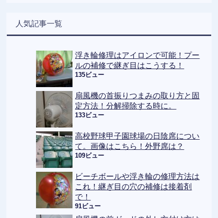
人気記事一覧
浮き輪修理はアイロンで可能！プー
ルの補修で継ぎ目はこうする！
135ビュー
扇風機の首振りつまみの取り方と固
定方法！分解掃除する時に。
133ビュー
高校野球甲子園球場の日陰席につい
て。画像はこちら！外野席は？
109ビュー
ビーチボールや浮き輪の修理方法は
これ！継ぎ目の穴の補修は接着剤
で！
91ビュー