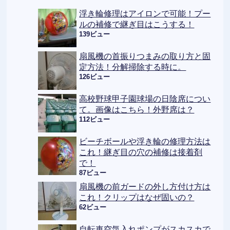
浮き輪修理はアイロンで可能！プー
ルの補修で継ぎ目はこうする！
139ビュー
扇風機の首振りつまみの取り方と固
定方法！分解掃除する時に。
126ビュー
高校野球甲子園球場の日陰席につい
て。画像はこちら！外野席は？
112ビュー
ビーチボールや浮き輪の修理方法は
これ！継ぎ目の穴の補修は接着剤
で！
87ビュー
扇風機の前ガードの外し方付け方は
これ！クリップはなぜ固いの？
62ビュー
自転車空気入れポンプがスカスカで