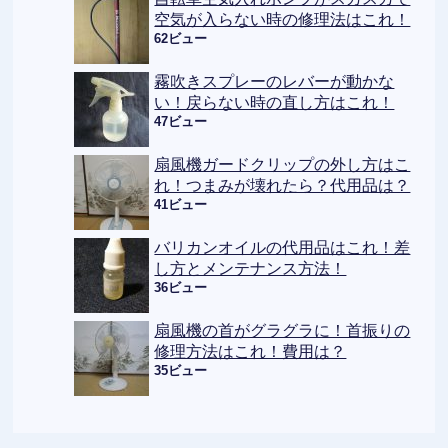
空気が入らない時の修理法はこれ！
62ビュー
霧吹きスプレーのレバーが動かな
い！戻らない時の直し方はこれ！
47ビュー
扇風機ガードクリップの外し方はこ
れ！つまみが壊れたら？代用品は？
41ビュー
バリカンオイルの代用品はこれ！差
し方とメンテナンス方法！
36ビュー
扇風機の首がグラグラに！首振りの
修理方法はこれ！費用は？
35ビュー