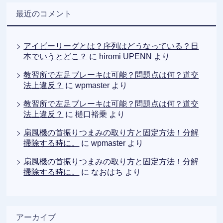
最近のコメント
アイビーリーグとは？序列はどうなっている？日
本でいうとどこ？
に
hiromi UPENN
より
教習所で左足ブレーキは可能？問題点は何？道交
法上違反？
に
wpmaster
より
教習所で左足ブレーキは可能？問題点は何？道交
法上違反？
に
樋口裕乗
より
扇風機の首振りつまみの取り方と固定方法！分解
掃除する時に。
に
wpmaster
より
扇風機の首振りつまみの取り方と固定方法！分解
掃除する時に。
に
なおはち
より
アーカイブ