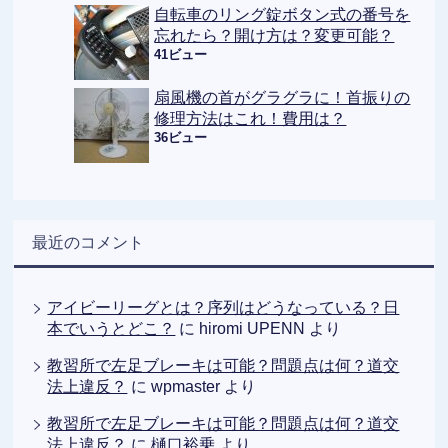
自転車のリング錠ボタン式の番号を
忘れたら？開け方は？変更可能？
41ビュー
扇風機の首がグラグラに！首振りの
修理方法はこれ！費用は？
36ビュー
最近のコメント
アイビーリーグとは？序列はどうなっている？日
本でいうとどこ？
に
hiromi UPENN
より
教習所で左足ブレーキは可能？問題点は何？道交
法上違反？
に
wpmaster
より
教習所で左足ブレーキは可能？問題点は何？道交
法上違反？
に
樋口裕乗
より