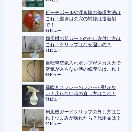
ビーチボールや浮き輪の修理方法は
これ！継ぎ目の穴の補修は接着剤
で！
97ビュー
扇風機の前ガードの外し方付け方は
これ！クリップはなぜ固いの？
71ビュー
自転車空気入れポンプがスカスカで
空気が入らない時の修理法はこれ！
69ビュー
霧吹きスプレーのレバーが動かな
い！戻らない時の直し方はこれ！
51ビュー
扇風機ガードクリップの外し方はこ
れ！つまみが壊れたら？代用品は？
44ビュー