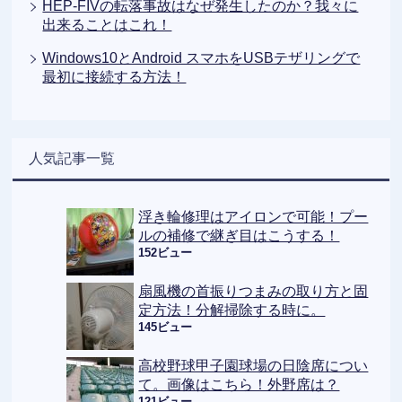
HEP-FIVの転落事故はなぜ発生したのか？我々に
出来ることはこれ！
Windows10とAndroid スマホをUSBテザリングで
最初に接続する方法！
人気記事一覧
浮き輪修理はアイロンで可能！プー
ルの補修で継ぎ目はこうする！
152ビュー
扇風機の首振りつまみの取り方と固
定方法！分解掃除する時に。
145ビュー
高校野球甲子園球場の日陰席につい
て。画像はこちら！外野席は？
121ビュー