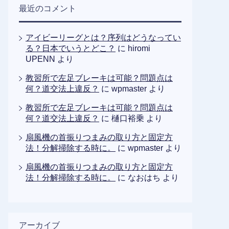
最近のコメント
アイビーリーグとは？序列はどうなってい
る？日本でいうとどこ？
に
hiromi
UPENN
より
教習所で左足ブレーキは可能？問題点は
何？道交法上違反？
に
wpmaster
より
教習所で左足ブレーキは可能？問題点は
何？道交法上違反？
に
樋口裕乗
より
扇風機の首振りつまみの取り方と固定方
法！分解掃除する時に。
に
wpmaster
より
扇風機の首振りつまみの取り方と固定方
法！分解掃除する時に。
に
なおはち
より
アーカイブ