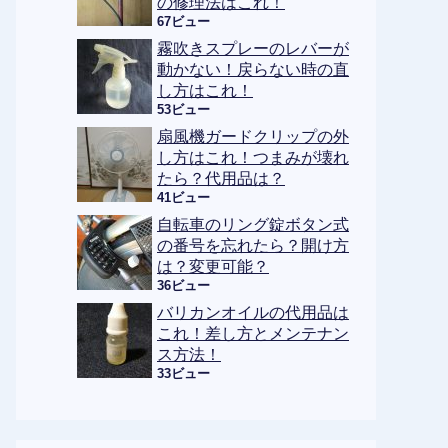
の修理法はこれ！
67ビュー
霧吹きスプレーのレバーが
動かない！戻らない時の直
し方はこれ！
53ビュー
扇風機ガードクリップの外
し方はこれ！つまみが壊れ
たら？代用品は？
41ビュー
自転車のリング錠ボタン式
の番号を忘れたら？開け方
は？変更可能？
36ビュー
バリカンオイルの代用品は
これ！差し方とメンテナン
ス方法！
33ビュー