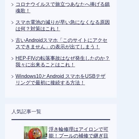
コロナウイルスで旅立つあなたへ捧げる鎮
魂歌！
スマホ電池の減りが早い急になくなる原因
は何？対策はこれ！
古いAndroidスマホ「このサイトにアクセ
スできません」の表示が出てしまう！
HEP-FIVの転落事故はなぜ発生したのか？
我々に出来ることはこれ！
Windows10とAndroid スマホをUSBテザ
リングで最初に接続する方法！
人気記事一覧
浮き輪修理はアイロンで可
能！プールの補修で継ぎ目