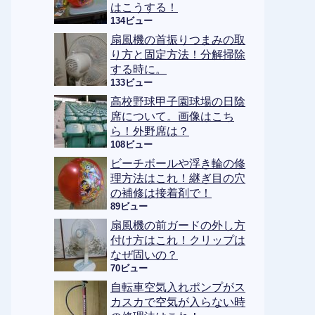
はこうする！
134ビュー
扇風機の首振りつまみの取
り方と固定方法！分解掃除
する時に。
133ビュー
高校野球甲子園球場の日陰
席について。画像はこち
ら！外野席は？
108ビュー
ビーチボールや浮き輪の修
理方法はこれ！継ぎ目の穴
の補修は接着剤で！
89ビュー
扇風機の前ガードの外し方
付け方はこれ！クリップは
なぜ固いの？
70ビュー
自転車空気入れポンプがス
カスカで空気が入らない時