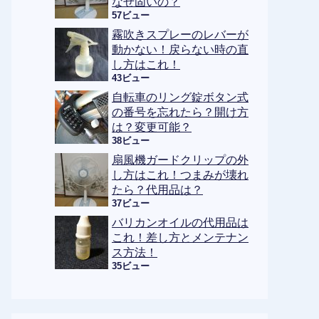
なぜ固いの？
57ビュー
霧吹きスプレーのレバーが
動かない！戻らない時の直
し方はこれ！
43ビュー
自転車のリング錠ボタン式
の番号を忘れたら？開け方
は？変更可能？
38ビュー
扇風機ガードクリップの外
し方はこれ！つまみが壊れ
たら？代用品は？
37ビュー
バリカンオイルの代用品は
これ！差し方とメンテナン
ス方法！
35ビュー