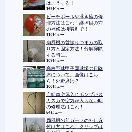
はこうする！
169ビュー
ビーチボールや浮き輪の修
理方法はこれ！継ぎ目の穴
の補修は接着剤で！
110ビュー
扇風機の首振りつまみの取
り方と固定方法！分解掃除
する時に。
109ビュー
高校野球甲子園球場の日陰
席について。画像はこち
ら！外野席は？
100ビュー
自転車空気入れポンプがス
カスカで空気が入らない時
の修理法はこれ！
64ビュー
扇風機の前ガードの外し方
付け方はこれ！クリップは