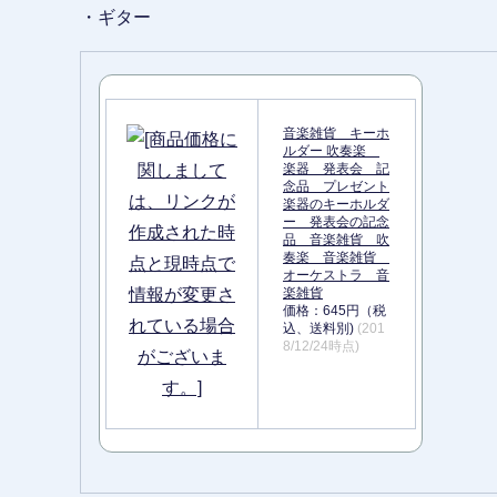
・ギター
音楽雑貨 キーホ
ルダー 吹奏楽
楽器 発表会 記
念品 プレゼント
楽器のキーホルダ
ー 発表会の記念
品 音楽雑貨 吹
奏楽 音楽雑貨
オーケストラ 音
楽雑貨
価格：645円（税
込、送料別)
(201
8/12/24時点)