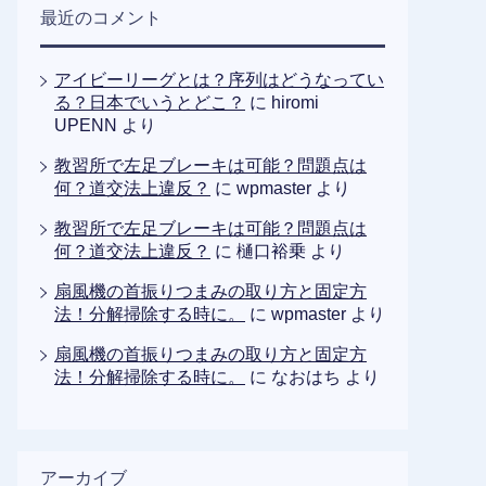
最近のコメント
アイビーリーグとは？序列はどうなってい
る？日本でいうとどこ？
に
hiromi
UPENN
より
教習所で左足ブレーキは可能？問題点は
何？道交法上違反？
に
wpmaster
より
教習所で左足ブレーキは可能？問題点は
何？道交法上違反？
に
樋口裕乗
より
扇風機の首振りつまみの取り方と固定方
法！分解掃除する時に。
に
wpmaster
より
扇風機の首振りつまみの取り方と固定方
法！分解掃除する時に。
に
なおはち
より
アーカイブ