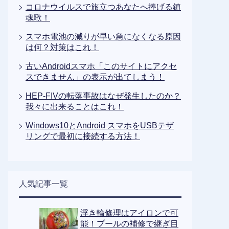
コロナウイルスで旅立つあなたへ捧げる鎮
魂歌！
スマホ電池の減りが早い急になくなる原因
は何？対策はこれ！
古いAndroidスマホ「このサイトにアクセ
スできません」の表示が出てしまう！
HEP-FIVの転落事故はなぜ発生したのか？
我々に出来ることはこれ！
Windows10とAndroid スマホをUSBテザ
リングで最初に接続する方法！
人気記事一覧
浮き輪修理はアイロンで可
能！プールの補修で継ぎ目