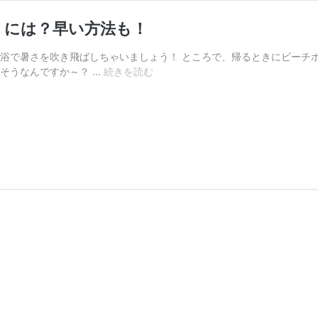
くには？早い方法も！
水浴で暑さを吹き飛ばしちゃいましょう！ ところで、帰るときにビーチ
そうなんですか～？ …
続きを読む
ビ
ー
チ
ボ
ー
ル
や
浮
き
輪
の
空
気
を
簡
単
に